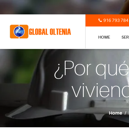
916 793 784
HOME
SER
¿Por qué 
vivien
Home