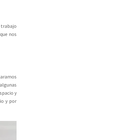
 trabajo
 que nos
caramos
algunas
spacio y
io y por