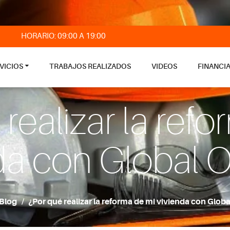
HORARIO: 09:00 A 19:00
VICIOS
TRABAJOS REALIZADOS
VIDEOS
FINANCI
realizar la ref
da con Global O
Blog
¿Por qué realizar la reforma de mi vivienda con Globa