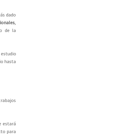
rás dado
ionales
,
o de la
l estudio
io hasta
trabajos
e estará
cto para