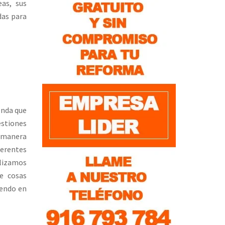
as, sus
das para
enda que
estiones
r manera
erentes
ealizamos
de cosas
iendo en