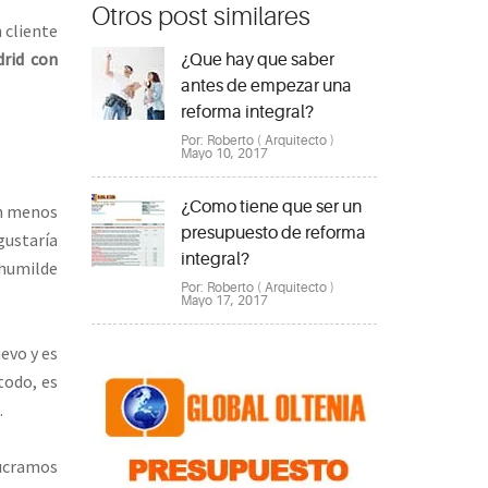
Otros post similares
 cliente
drid con
¿Que hay que saber
antes de empezar una
reforma integral?
Por: Roberto ( Arquitecto )
Mayo 10, 2017
¿Como tiene que ser un
en menos
presupuesto de reforma
gustaría
integral?
 humilde
Por: Roberto ( Arquitecto )
Mayo 17, 2017
evo y es
todo, es
.
lucramos